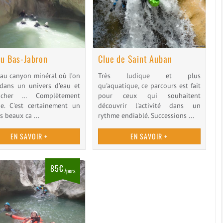
du Bas-Jabron
Clue de Saint Auban
eau canyon minéral où l’on
Très ludique et plus
 dans un univers d’eau et
qu'aquatique, ce parcours est fait
cher … Complètement
pour ceux qui souhaitent
e. C'est certainement un
découvrir l'activité dans un
s beaux ca ...
rythme endiablé. Successions ...
EN SAVOIR +
EN SAVOIR +
85€
/pers