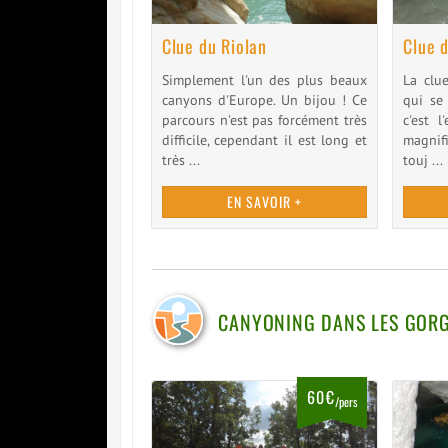
Clue du Riolan
Clue d
Simplement l'un des plus beaux
La clu
canyons d'Europe. Un bijou ! Ce
qui se
parcours n'est pas forcément très
c'est l
difficile, cependant il est long et
magnifi
très ...
touj ...
EN SAVOIR +
CANYONING DANS LES GOR
60€
/pers