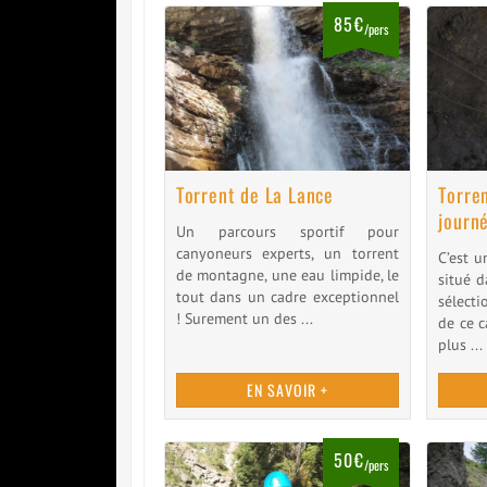
85€
/pers
Torrent de La Lance
Torre
journ
Un parcours sportif pour
canyoneurs experts, un torrent
C’est u
de montagne, une eau limpide, le
situé d
tout dans un cadre exceptionnel
sélect
! Surement un des ...
de ce c
plus ...
EN SAVOIR +
50€
/pers