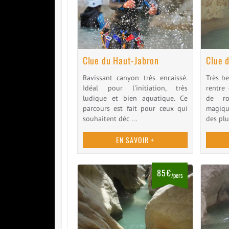
Clue du Haut-Jabron
Clue 
Ravissant canyon très encaissé.
Très b
Idéal pour l'initiation, très
rentre
ludique et bien aquatique. Ce
de ro
parcours est fait pour ceux qui
magiqu
souhaitent déc ...
des plu
EN SAVOIR +
85€
/pers