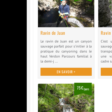
Ravin de Juan
Ravin
Le ravin de Juan est un canyon
C'est 
sauvage parfait pour s'initier à la
sauv
pratique du canyoning dans le
transp
haut Verdon Parcours familial à
une v
la demi-j ...
cadre s
EN SAVOIR +
75€
/pers