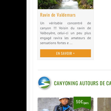
Ravin de Valdemars
Un véritable concentré de
canyon !!! Voisin du ravin de
Valboyère, celui­‐ci un peu plus
engagé ravira les amateurs de
sensations fortes e ...
EN SAVOIR +
CANYONING AUTOURS DE CA
50€
/pers