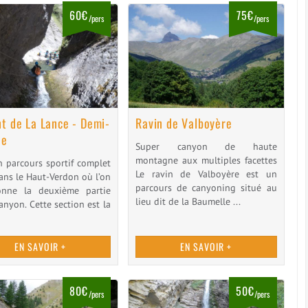
60€
75€
/pers
/pers
nt de La Lance - Demi-
Ravin de Valboyère
ée
Super canyon de haute
montagne aux multiples facettes
n parcours sportif complet
Le ravin de Valboyère est un
ans le Haut-Verdon où l’on
parcours de canyoning situé au
ionne la deuxième partie
lieu dit de la Baumelle ...
anyon. Cette section est la
EN SAVOIR +
EN SAVOIR +
80€
50€
/pers
/pers