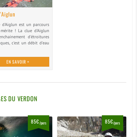
'Aiglun
e d'Aiglun est un parcours
 mérite ! La clue d'Aiglun
'enchainement d'étroitures
ques, c'est un débit d'eau
EN SAVOIR +
GES DU VERDON
85€
85€
/pers
/pers