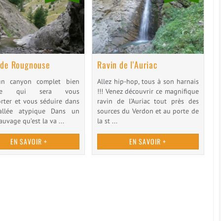
 de Rougnouse
Ravin de l'Auriac
un canyon complet bien
Allez hip-hop, tous à son harnais
age qui sera vous
!!! Venez découvrir ce magnifique
orter et vous séduire dans
ravin de l’Auriac tout près des
allée atypique Dans un
sources du Verdon et au porte de
auvage qu’est la va ...
la st ...
EN SAVOIR +
EN SAVOIR +