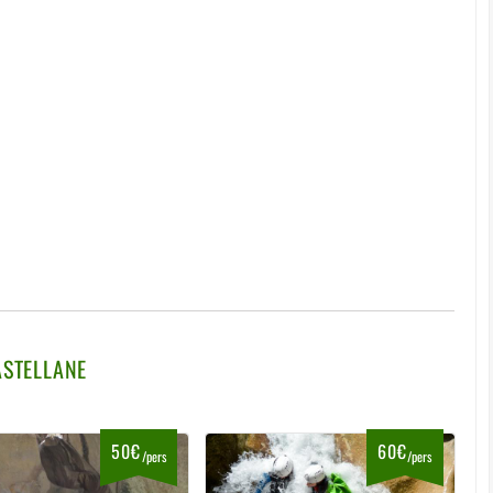
STELLANE
50€
60€
/pers
/pers