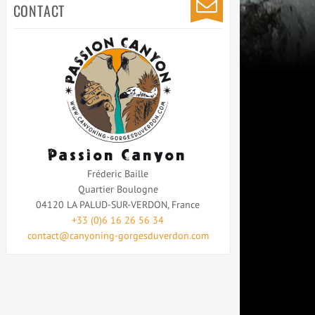
CONTACT
Passion Canyon
Fréderic Baille
Quartier Boulogne
04120
LA PALUD-SUR-VERDON
,
France
+33 (0)6 16 26 56 34
contact@canyoning-gorgesduverdon.com