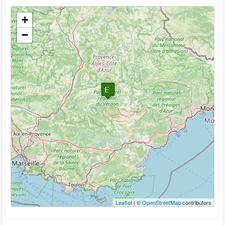
Veuillez patienter pendant le chargement de la carte...
+
−
Leaflet
| ©
OpenStreetMap
contributors